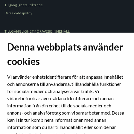
Tillgänglighetsutlåtande
Dataskyddspolicy
TILLGÄNGLIGHET FÖR WEBBINNEHÅLL
WCAG
Denna webbplats använder
Tydligt språk
Tydliga strukturer
cookies
Användbara webbplatser och verktyg
Tillgänglighet på sociala medier
Vi använder enhetsidentifierare för att anpassa innehållet
och annonserna till användarna, tillhandahålla funktioner
för sociala medier och analysera vår trafik. Vi
TILLGÄNGLIGA DOKUMENT
vidarebefordrar även sådana identifierare och annan
Ordbehandlingsprogram
information från din enhet till de sociala medier och
Presentationsprogram
annons- och analysföretag som vi samarbetar med. Dessa
Pdf
kan i sin tur kombinera informationen med annan
information som du har tillhandahållit eller som de har