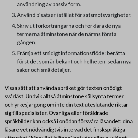
användning av passiv form.
Använd bisatser i stället för satsmotsvarigheter.
Skriv ut förkortningarna och förklara de nya
termerna åtminstone när de nämns första
gången.
Främja ett smidigt informationsflöde: berätta
först det som är bekant och helheten, sedan nya
saker och små detaljer.
Vissa sätt att använda språket gör texten onödigt
svårläst. Undvik alltså åtminstone sällsynta termer
och yrkesjargong om inte din text uteslutande riktar
sig till specialister. Ovanliga eller föråldrade
språkbilder kan också i onödan försvåra läsandet: dina
läsare vet nödvändigtvis inte vad det finskspråkiga
uttrycket ”Manulle illallinen” betyder eller hur långt