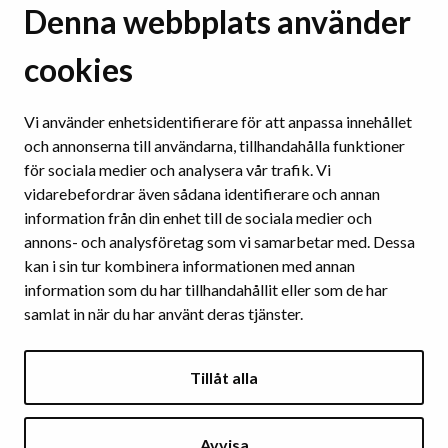
WCAG
Denna webbplats använder
Tydligt språk
Tydliga strukturer
cookies
Användbara webbplatser och verktyg
Tillgänglighet på sociala medier
Vi använder enhetsidentifierare för att anpassa innehållet
och annonserna till användarna, tillhandahålla funktioner
för sociala medier och analysera vår trafik. Vi
TILLGÄNGLIGA DOKUMENT
vidarebefordrar även sådana identifierare och annan
Ordbehandlingsprogram
information från din enhet till de sociala medier och
Presentationsprogram
annons- och analysföretag som vi samarbetar med. Dessa
Pdf
kan i sin tur kombinera informationen med annan
information som du har tillhandahållit eller som de har
samlat in när du har använt deras tjänster.
BILD OCH LJUD
Textalternativ för bilder
Tillåt alla
Färger och kontraster
Videor och inspelningar
Avvisa