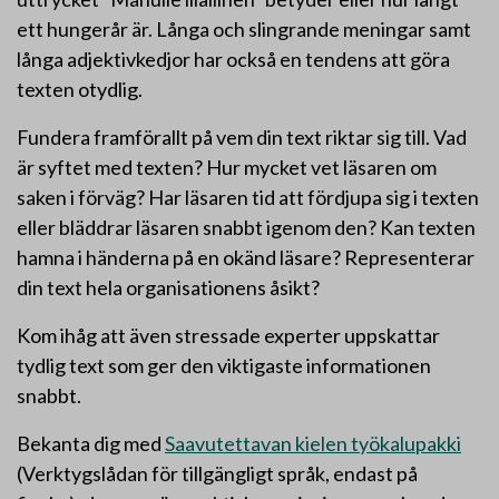
ett hungerår är. Långa och slingrande meningar samt
långa adjektivkedjor har också en tendens att göra
texten otydlig.
Fundera framförallt på vem din text riktar sig till. Vad
är syftet med texten? Hur mycket vet läsaren om
saken i förväg? Har läsaren tid att fördjupa sig i texten
eller bläddrar läsaren snabbt igenom den? Kan texten
hamna i händerna på en okänd läsare? Representerar
din text hela organisationens åsikt?
Kom ihåg att även stressade experter uppskattar
tydlig text som ger den viktigaste informationen
snabbt.
Bekanta dig med
Saavutettavan kielen työkalupakki
(Verktygslådan för tillgängligt språk, endast på