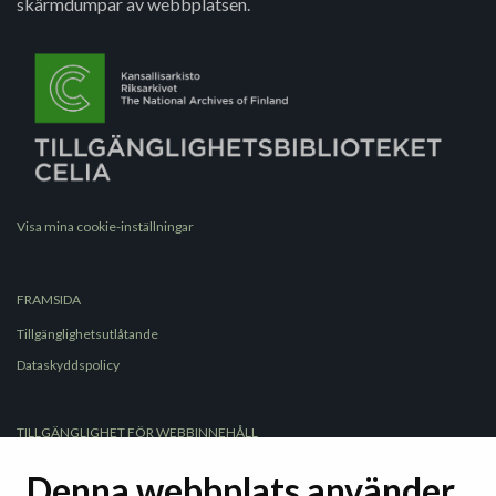
skärmdumpar av webbplatsen.
Visa mina cookie-inställningar
FRAMSIDA
Tillgänglighetsutlåtande
Dataskyddspolicy
TILLGÄNGLIGHET FÖR WEBBINNEHÅLL
WCAG
Denna webbplats använder