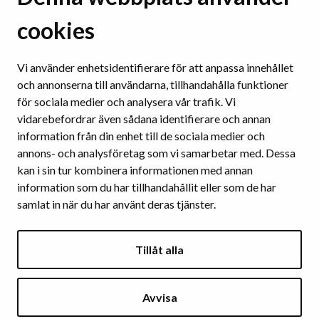
Tydligt språk
Tydliga strukturer
cookies
Användbara webbplatser och verktyg
Tillgänglighet på sociala medier
Vi använder enhetsidentifierare för att anpassa innehållet
och annonserna till användarna, tillhandahålla funktioner
för sociala medier och analysera vår trafik. Vi
TILLGÄNGLIGA DOKUMENT
vidarebefordrar även sådana identifierare och annan
Ordbehandlingsprogram
information från din enhet till de sociala medier och
Presentationsprogram
annons- och analysföretag som vi samarbetar med. Dessa
Pdf
kan i sin tur kombinera informationen med annan
information som du har tillhandahållit eller som de har
samlat in när du har använt deras tjänster.
BILD OCH LJUD
Textalternativ för bilder
Tillåt alla
Färger och kontraster
Videor och inspelningar
Avvisa
ARTIKLAR