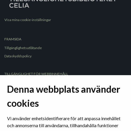
Visa mina cookie-inställningar
FRAMSIDA
Tillgänglighetsutlåtande
Dataskyddspolicy
TILLGÄNGLIGHET FÖR WEBBINNEHÅLL
WCAG
Denna webbplats använder
Tydligt språk
Tydliga strukturer
cookies
Användbara webbplatser och verktyg
Tillgänglighet på sociala medier
Vi använder enhetsidentifierare för att anpassa innehållet
och annonserna till användarna, tillhandahålla funktioner