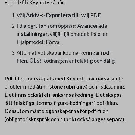
en pdf-fil i Keynote så här:
Välj
Arkiv
->
Exportera till
: Välj PDF.
I dialogrutan som öppnas:
Avancerade
inställningar
, väljä Hjälpmedel: På eller
Hjälpmedel: Förval.
Alternativet skapar kodmarkeringar i pdf-
filen.
Obs
! Kodningen är felaktig och dålig.
Pdf-filer som skapats med Keynote har närvarande
problem med åtminstone rubriknivå och listkodning.
Det finns också fel i länkarnas kodning. Det skapas
lätt felaktiga, tomma figure-kodningar i pdf-filen.
Dessutom måste egenskaperna för pdf-filen
(obligatoriskt språk och rubrik) också anges separat.