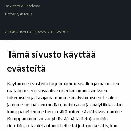
Saavutettavuusseloste
Tietosuojakuvaus
VERKKOSISÄLTÖJEN SAAVUTETTAVUUS
WCAG
Selkeä kieli
Tämä sivusto käyttää
Selkeät rakenteet
evästeitä
Hyödyllisiä sivustoja ja työkaluja
Saavutettavuus sosiaalisessa mediassa
Käytämme evästeitä tarjoamamme sisällön ja mainosten
räätälöimiseen, sosiaalisen median ominaisuuksien
SAAVUTETTAVAT ASIAKIRJAT
tukemiseen ja kävijämäärämme analysoimiseen. Lisäksi
Tekstinkäsittelyohjelmat
jaamme sosiaalisen median, mainosalan ja analytiikka-alan
Esitysohjelmat
kumppaneillemme tietoja siitä, miten käytät sivustoamme.
Pdf
Kumppanimme voivat yhdistää näitä tietoja muihin
tietoihin, joita olet antanut heille tai joita on kerätty, kun