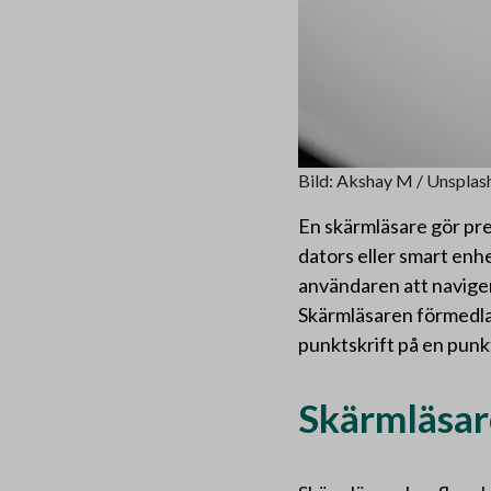
Bild: Akshay M / Unsplas
En skärmläsare gör pre
dators eller smart en
användaren att navigera
Skärmläsaren förmedlar
punktskrift på en punk
Skärmläsare