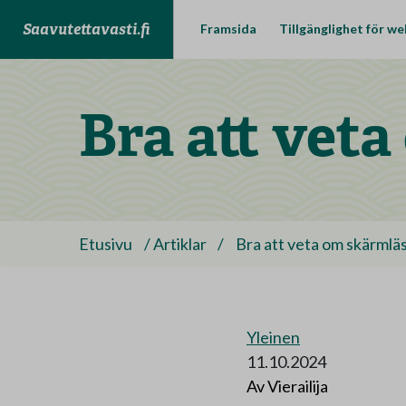
Saavutettavasti.fi
Framsida
Tillgänglighet för we
Bra att vet
Etusivu
/
Artiklar
/
Bra att veta om skärmlä
Yleinen
11.10.2024
Av Vierailija