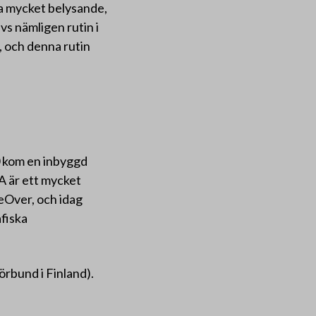
ra mycket belysande,
s nämligen rutin i
, och denna rutin
 kom en inbyggd
A är ett mycket
eOver, och idag
fiska
örbund i Finland).