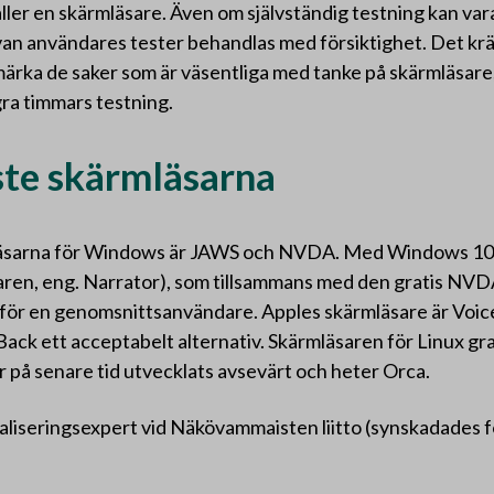
ler en skärmläsare. Även om självständig testning kan va
van användares tester behandlas med försiktighet. Det kräv
ärka de saker som är väsentliga med tanke på skärmläsare
ra timmars testning.
ste skärmläsarna
äsarna för Windows är JAWS och NVDA. Med Windows 10
aren, eng. Narrator), som tillsammans med den gratis NVD
 för en genomsnittsanvändare. Apples skärmläsare är Voic
ack ett acceptabelt alternativ. Skärmläsaren för Linux gra
 på senare tid utvecklats avsevärt och heter Orca.
taliseringsexpert vid Näkövammaisten liitto (synskadades f