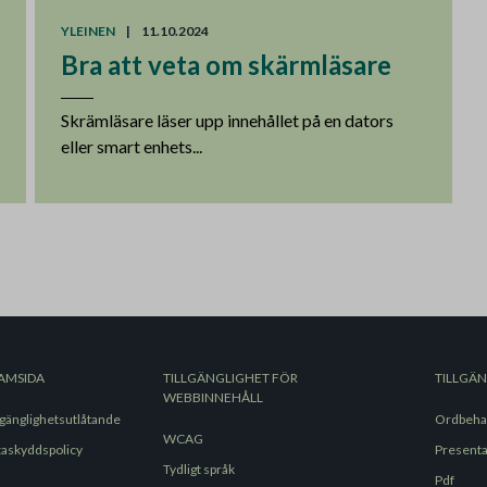
YLEINEN
|
11.10.2024
Bra att veta om skärmläsare
Skrämläsare läser upp innehållet på en dators
eller smart enhets...
AMSIDA
TILLGÄNGLIGHET FÖR
TILLGÄ
WEBBINNEHÅLL
lgänglighetsutlåtande
Ordbeha
WCAG
taskyddspolicy
Present
Tydligt språk
Pdf