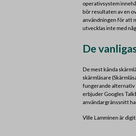
operativsystem innehål
bör resultaten av en o
användningen för att m
utvecklas inte med någ
De vanliga
De mest kända skärml
skärmläsare (Skärmläs
fungerande alternativ
erbjuder Googles TalkB
användargränssnitt har
Ville Lamminen är digi