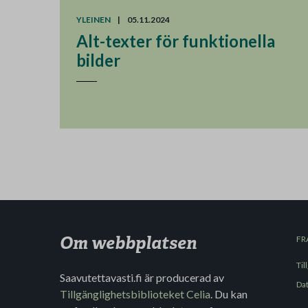
YLEINEN
|
05.11.2024
Alt-texter för funktionella
bilder
Om webbplatsen
FR
Til
Saavutettavasti.fi är producerad av
Da
Tillgänglighetsbiblioteket Celia
. Du kan