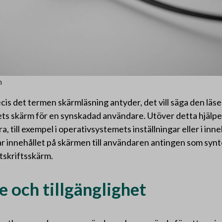
h
cis det termen skärmläsning antyder, det vill säga den läse
hets skärm för en synskadad användare. Utöver detta hjäl
, till exempel i operativsystemets inställningar eller i inn
 innehållet på skärmen till användaren antingen som syntet
tskriftsskärm.
 och tillgänglighet