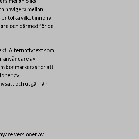
ra mellan olika
och navigera mellan
er tolka vilket innehåll
läsare och därmed för de
ekt. Alternativtext som
per användare av
um bör markeras för att
sioner av
rivsätt och utgå från
 nyare versioner av