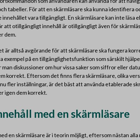
 kortkommandon som användaren kan använda för att navige
ch tabeller. För att en skärmläsare ska kunna identifiera 
nnehållet vara tillgängligt. En skärmläsare kan inte läsa ell
är att otillgängligt innehåll är otillgängligt även för skärm
r dem.
et är alltså avgörande för att skärmläsare ska fungera korr
t bra exempel på en tillgänglighetsfunktion som särskilt hjäl
r man diskussioner om hur vissa saker som siffror eller dat
m korrekt. Eftersom det finns flera skärmläsare, olika ver
 fler inställningar, är det bäst att använda etablerade sk
r igen dem korrekt.
innehåll med en skärmläsare
 med en skärmläsare är i teorin möjligt, eftersom nästan alla