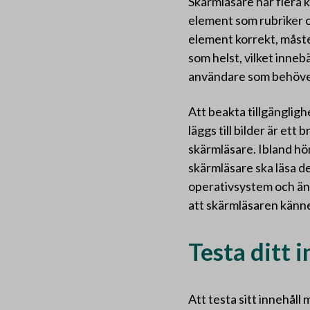
Skärmläsare har flera
element som rubriker o
element korrekt, måste i
som helst, vilket inneb
användare som behöve
Att beakta tillgängligh
läggs till bilder är et
skärmläsare. Ibland hö
skärmläsare ska läsa de
operativsystem och ännu
att skärmläsaren känne
Testa ditt 
Att testa sitt innehåll