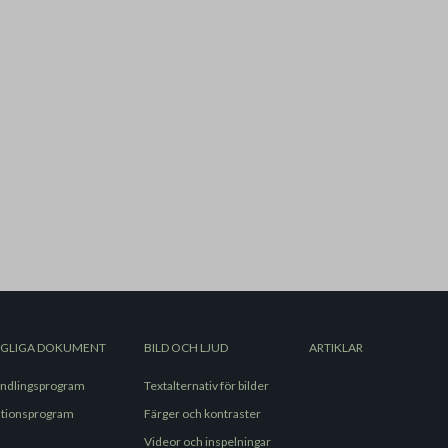
NGLIGA DOKUMENT
BILD OCH LJUD
ARTIKLAR
ndlingsprogram
Textalternativ för bilder
ationsprogram
Färger och kontraster
Videor och inspelningar