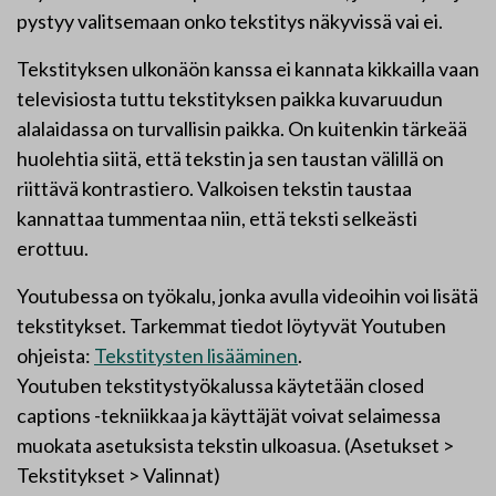
pystyy valitsemaan onko tekstitys näkyvissä vai ei.
Tekstityksen ulkonäön kanssa ei kannata kikkailla vaan
televisiosta tuttu tekstityksen paikka kuvaruudun
alalaidassa on turvallisin paikka. On kuitenkin tärkeää
huolehtia siitä, että tekstin ja sen taustan välillä on
riittävä kontrastiero. Valkoisen tekstin taustaa
kannattaa tummentaa niin, että teksti selkeästi
erottuu.
Youtubessa on työkalu, jonka avulla videoihin voi lisätä
tekstitykset. Tarkemmat tiedot löytyvät Youtuben
ohjeista:
Tekstitysten lisääminen
.
Youtuben tekstitystyökalussa käytetään closed
captions -tekniikkaa ja käyttäjät voivat selaimessa
muokata asetuksista tekstin ulkoasua. (Asetukset >
Tekstitykset > Valinnat)