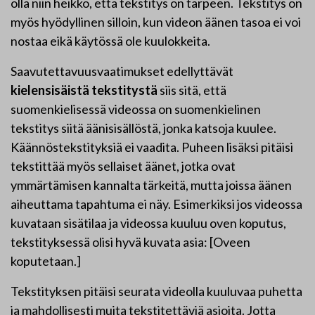
olla niin heikko, että tekstitys on tarpeen. Tekstitys on
myös hyödyllinen silloin, kun videon äänen tasoa ei voi
nostaa eikä käytössä ole kuulokkeita.
Saavutettavuusvaatimukset edellyttävät
kielensisäistä tekstitystä
siis sitä, että
suomenkielisessä videossa on suomenkielinen
tekstitys siitä äänisisällöstä, jonka katsoja kuulee.
Käännöstekstityksiä ei vaadita. Puheen lisäksi pitäisi
tekstittää myös sellaiset äänet, jotka ovat
ymmärtämisen kannalta tärkeitä, mutta joissa äänen
aiheuttama tapahtuma ei näy. Esimerkiksi jos videossa
kuvataan sisätilaa ja videossa kuuluu oven koputus,
tekstityksessä olisi hyvä kuvata asia: [Oveen
koputetaan.]
Tekstityksen pitäisi seurata videolla kuuluvaa puhetta
ja mahdollisesti muita tekstitettäviä asioita. Jotta