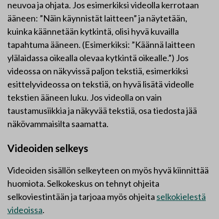
neuvoa ja ohjata. Jos esimerkiksi videolla kerrotaan
ääneen: ”Näin käynnistät laitteen” ja näytetään,
kuinka käännetään kytkintä, olisi hyvä kuvailla
tapahtuma ääneen. (Esimerkiksi: ”Käännä laitteen
ylälaidassa oikealla olevaa kytkintä oikealle.”) Jos
videossa on näkyvissä paljon tekstiä, esimerkiksi
esittelyvideossa on tekstiä, on hyvä lisätä videolle
tekstien ääneen luku. Jos videolla on vain
taustamusiikkia ja näkyvää tekstiä, osa tiedosta jää
näkövammaisilta saamatta.
Videoiden selkeys
Videoiden sisällön selkeyteen on myös hyvä kiinnittää
huomiota. Selkokeskus on tehnyt ohjeita
selkoviestintään ja tarjoaa myös ohjeita
selkokielestä
videoissa
.