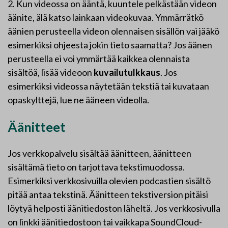
2. Kun videossa on ääntä, kuuntele pelkästään videon
äänite, älä katso lainkaan videokuvaa. Ymmärrätkö
äänien perusteella videon olennaisen sisällön vai jääkö
esimerkiksi ohjeesta jokin tieto saamatta? Jos äänen
perusteella ei voi ymmärtää kaikkea olennaista
sisältöä, lisää videoon
kuvailutulkkaus
. Jos
esimerkiksi videossa näytetään tekstiä tai kuvataan
opaskylttejä, lue ne ääneen videolla.
Äänitteet
Jos verkkopalvelu sisältää äänitteen, äänitteen
sisältämä tieto on tarjottava tekstimuodossa.
Esimerkiksi verkkosivuilla olevien podcastien sisältö
pitää antaa tekstinä. Äänitteen tekstiversion pitäisi
löytyä helposti äänitiedoston läheltä. Jos verkkosivulla
on linkki äänitiedostoon tai vaikkapa SoundCloud-