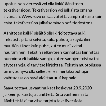
upotus, sen vieressä voi olla linkki äänitteen
tekstiversioon. Tekstiversion voi julkaista omana
sivunaan. Www-sivu on saavutettavampi ratkaisu kuin
esim. tekstiversion julkaiseminen pdf-tiedostona.
Äänitteen kaikki sisältö olisi kirjoitettava auki.
Tekstistä pitäisi selvitä, kuka puhuu ja käydä ilmi
muutkin äänet kuin puhe, kuten musiikki tai
nauraminen. Tekstin selkeyteen kannattaa kiinnittää
huomiota eli kaikkia sanoja, kuten sanojen toistoa tai
täytesanoja, ei tarvitse kirjoittaa. Tekstin muotoilussa
on myös hyvä olla selkeä eli esimerkiksi puhujan
vaihtuessa on hyvä aloittaa uusi kappale.
Saavutettavuusvaatimukset koskevat 23.9.2020
jälkeen julkaistuja äänitteitä. Sitä vanhemmista
äänitteistä ei tarvitse tarjota tekstiversiota.