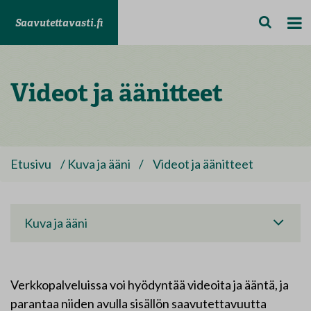
Saavutettavasti.fi
Videot ja äänitteet
Etusivu
/
Kuva ja ääni
/
Videot ja äänitteet
Kuva ja ääni
Verkkopalveluissa voi hyödyntää videoita ja ääntä, ja
parantaa niiden avulla sisällön saavutettavuutta