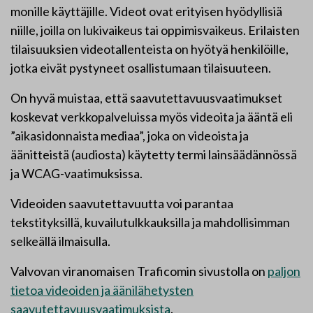
monille käyttäjille. Videot ovat erityisen hyödyllisiä
niille, joilla on lukivaikeus tai oppimisvaikeus. Erilaisten
tilaisuuksien videotallenteista on hyötyä henkilöille,
jotka eivät pystyneet osallistumaan tilaisuuteen.
On hyvä muistaa, että saavutettavuusvaatimukset
koskevat verkkopalveluissa myös videoita ja ääntä eli
”aikasidonnaista mediaa”, joka on videoista ja
äänitteistä (audiosta) käytetty termi lainsäädännössä
ja WCAG-vaatimuksissa.
Videoiden saavutettavuutta voi parantaa
tekstityksillä, kuvailutulkkauksilla ja mahdollisimman
selkeällä ilmaisulla.
Valvovan viranomaisen Traficomin sivustolla on
paljon
tietoa videoiden ja äänilähetysten
saavutettavuusvaatimuksista
.