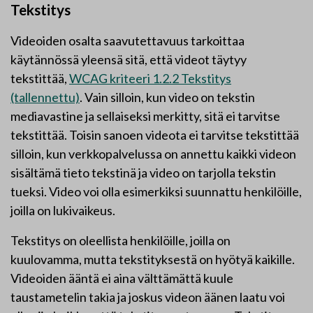
Tekstitys
Videoiden osalta saavutettavuus tarkoittaa
käytännössä yleensä sitä, että videot täytyy
tekstittää,
WCAG kriteeri 1.2.2 Tekstitys
(tallennettu)
. Vain silloin, kun video on tekstin
mediavastine ja sellaiseksi merkitty, sitä ei tarvitse
tekstittää. Toisin sanoen videota ei tarvitse tekstittää
silloin, kun verkkopalvelussa on annettu kaikki videon
sisältämä tieto tekstinä ja video on tarjolla tekstin
tueksi. Video voi olla esimerkiksi suunnattu henkilöille,
joilla on lukivaikeus.
Tekstitys on oleellista henkilöille, joilla on
kuulovamma, mutta tekstityksestä on hyötyä kaikille.
Videoiden ääntä ei aina välttämättä kuule
taustametelin takia ja joskus videon äänen laatu voi