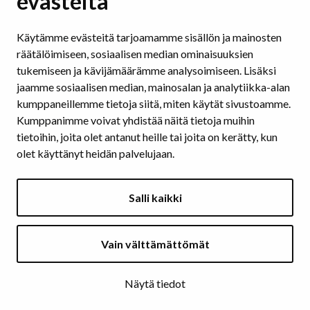
evästeitä
Saavutettavuus sosiaalisessa mediassa
Käytämme evästeitä tarjoamamme sisällön ja mainosten
räätälöimiseen, sosiaalisen median ominaisuuksien
SAAVUTETTAVAT ASIAKIRJAT
tukemiseen ja kävijämäärämme analysoimiseen. Lisäksi
Tekstinkäsittelyohjelmat
jaamme sosiaalisen median, mainosalan ja analytiikka-alan
Esitysohjelmat
kumppaneillemme tietoja siitä, miten käytät sivustoamme.
Pdf
Kumppanimme voivat yhdistää näitä tietoja muihin
tietoihin, joita olet antanut heille tai joita on kerätty, kun
olet käyttänyt heidän palvelujaan.
KUVA JA ÄÄNI
Kuvien vaihtoehtoiset tekstit
Salli kaikki
Värit ja kontrastit
Videot ja äänitteet
Vain välttämättömät
ARTIKKELIT
Näytä tiedot