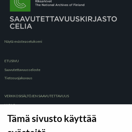
Näytä evästeasetukseni
ETUSIVU
Saavutettavuusseloste
Tietosuojakuvaus
VERKKOSISÄLTÖJEN SAAVUTETTAVUUS
WCAG
Selkeä kieli
Tämä sivusto käyttää
Selkeät rakenteet
Hyödyllisiä sivustoja ja työkaluja