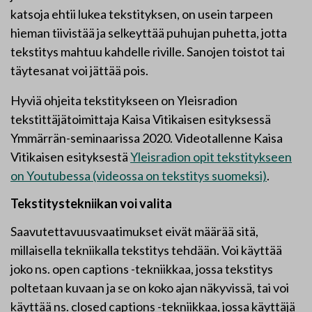
katsoja ehtii lukea tekstityksen, on usein tarpeen
hieman tiivistää ja selkeyttää puhujan puhetta, jotta
tekstitys mahtuu kahdelle riville. Sanojen toistot tai
täytesanat voi jättää pois.
Hyviä ohjeita tekstitykseen on Yleisradion
tekstittäjätoimittaja Kaisa Vitikaisen esityksessä
Ymmärrän-seminaarissa 2020. Videotallenne Kaisa
Vitikaisen esityksestä
Yleisradion opit tekstitykseen
on Youtubessa (videossa on tekstitys suomeksi)
.
Tekstitystekniikan voi valita
Saavutettavuusvaatimukset eivät määrää sitä,
millaisella tekniikalla tekstitys tehdään. Voi käyttää
joko ns. open captions -tekniikkaa, jossa tekstitys
poltetaan kuvaan ja se on koko ajan näkyvissä, tai voi
käyttää ns. closed captions -tekniikkaa, jossa käyttäjä