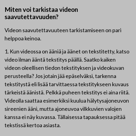
Miten voi tarkistaa videon
saavutettavuuden?
Videon saavutettavuuteen tarkistamiseen on pari
helppoa keinoa.
1. Kun videossa on ääniä ja äänet on tekstitetty, katso
video ilman ääntä tekstitys päällä. Saatko kaiken
videon oleellisen tiedon tekstityksen ja videokuvan
perusteella? Jos jotain jää epäselväksi, tarkenna
tekstitystä eli lisää tarvittaessa tekstitykseen kuvaus
tärkeistä äänistä. Pelkkä puheen tekstitys ei aina riitä.
Videolla saattaa esimerkiksi kuulua hälytysajoneuvon
sireenien ääni, mutta ajoneuvoa vilkkuvien valojen
kanssa ei näy kuvassa. Tällaisessa tapauksessa pitää
tekstissä kertoa asiasta.