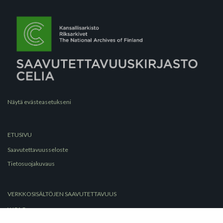
Näytä evästeasetukseni
ETUSIVU
Saavutettavuusseloste
Tietosuojakuvaus
VERKKOSISÄLTÖJEN SAAVUTETTAVUUS
WCAG