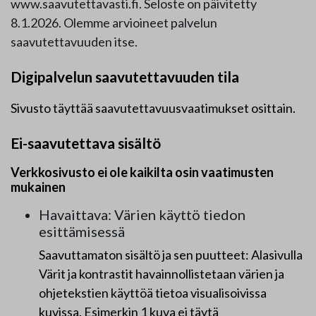
www.saavutettavasti.fi. Seloste on päivitetty
8.1.2026. Olemme arvioineet palvelun
saavutettavuuden itse.
Digipalvelun saavutettavuuden tila
Sivusto täyttää saavutettavuusvaatimukset osittain.
Ei-saavutettava sisältö
Verkkosivusto ei ole kaikilta osin vaatimusten
mukainen
Havaittava: Värien käyttö tiedon
esittämisessä
Saavuttamaton sisältö ja sen puutteet: Alasivulla
Värit ja kontrastit havainnollistetaan värien ja
ohjetekstien käyttöä tietoa visualisoivissa
kuvissa. Esimerkin 1 kuva ei täytä