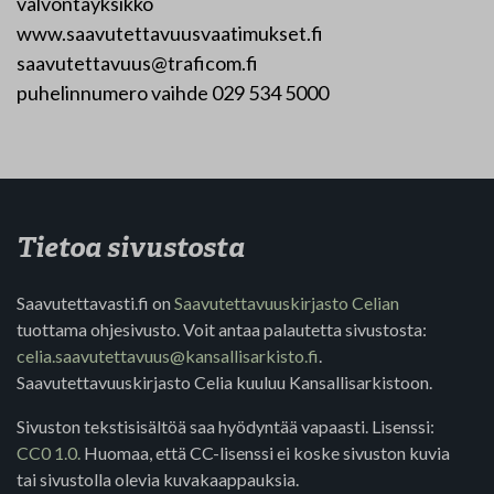
valvontayksikkö
www.saavutettavuusvaatimukset.fi
saavutettavuus@traficom.fi
puhelinnumero vaihde 029 534 5000
Tietoa sivustosta
Saavutettavasti.fi on
Saavutettavuuskirjasto Celian
tuottama ohjesivusto. Voit antaa palautetta sivustosta:
celia.saavutettavuus@kansallisarkisto.fi
.
Saavutettavuuskirjasto Celia kuuluu Kansallisarkistoon.
Sivuston tekstisisältöä saa hyödyntää vapaasti. Lisenssi:
CC0 1.0.
Huomaa, että CC-lisenssi ei koske sivuston kuvia
tai sivustolla olevia kuvakaappauksia.