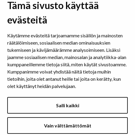
Selkeä kieli
Tämä sivusto käyttää
Selkeät rakenteet
evästeitä
Hyödyllisiä sivustoja ja työkaluja
Saavutettavuus sosiaalisessa mediassa
Käytämme evästeitä tarjoamamme sisällön ja mainosten
räätälöimiseen, sosiaalisen median ominaisuuksien
SAAVUTETTAVAT ASIAKIRJAT
tukemiseen ja kävijämäärämme analysoimiseen. Lisäksi
Tekstinkäsittelyohjelmat
jaamme sosiaalisen median, mainosalan ja analytiikka-alan
Esitysohjelmat
kumppaneillemme tietoja siitä, miten käytät sivustoamme.
Pdf
Kumppanimme voivat yhdistää näitä tietoja muihin
tietoihin, joita olet antanut heille tai joita on kerätty, kun
olet käyttänyt heidän palvelujaan.
KUVA JA ÄÄNI
Kuvien vaihtoehtoiset tekstit
Salli kaikki
Värit ja kontrastit
Videot ja äänitteet
Vain välttämättömät
ARTIKKELIT