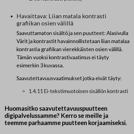
Havaittava: Liian matala kontrasti
grafiikan osien välillä
Saavuttamaton sisältö ja sen puutteet: Alasivulla
Värit ja kontrastit havainnollistetaan liian matalaa
kontrastia grafiikan vierekkäisten osien välillä.
Tämän vuoksi kontrastivaatimus ei täyty
esimerkin 3 kuvassa.
Saavutettavuusvaatimukset jotka eivät täyty:
1.4.11 Ei-tekstimuotoisen sisällön kontrasti
Huomasitko saavutettavuuspuutteen
digipalvelussamme? Kerro se meille ja
teemme parhaamme puutteen korjaamiseksi.