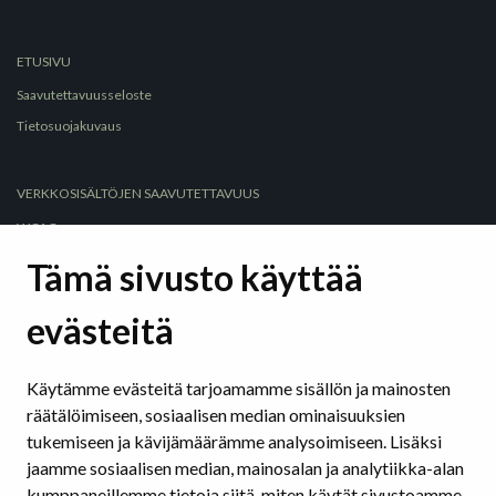
ETUSIVU
Saavutettavuusseloste
Tietosuojakuvaus
VERKKOSISÄLTÖJEN SAAVUTETTAVUUS
WCAG
Selkeä kieli
Tämä sivusto käyttää
Selkeät rakenteet
evästeitä
Hyödyllisiä sivustoja ja työkaluja
Saavutettavuus sosiaalisessa mediassa
Käytämme evästeitä tarjoamamme sisällön ja mainosten
räätälöimiseen, sosiaalisen median ominaisuuksien
SAAVUTETTAVAT ASIAKIRJAT
tukemiseen ja kävijämäärämme analysoimiseen. Lisäksi
Tekstinkäsittelyohjelmat
jaamme sosiaalisen median, mainosalan ja analytiikka-alan
Esitysohjelmat
kumppaneillemme tietoja siitä, miten käytät sivustoamme.