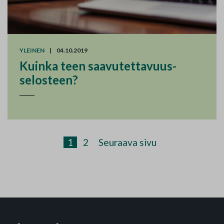
YLEINEN
|
04.10.2019
Kuinka teen saavutettavuus­
selosteen?
Artikkelien sivutus
Sivu
Sivu
1
2
Seuraava sivu