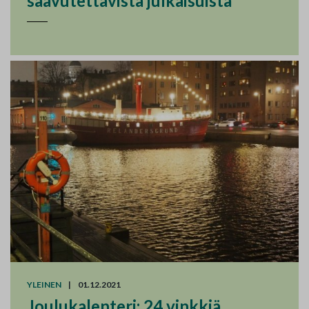
saavutettavista julkaisuista
YLEINEN
|
01.12.2021
Joulukalenteri: 24 vinkkiä