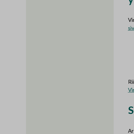
Vi
si
Ri
Vi
S
Ar