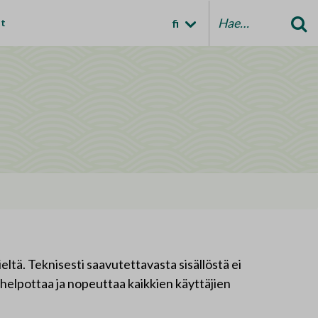
it
fi
Etsi:
ltä. Teknisesti saavutettavasta sisällöstä ei
i helpottaa ja nopeuttaa kaikkien käyttäjien