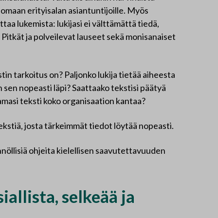
nomaan erityisalan asiantuntijoille. Myös
aa lukemista: lukijasi ei välttämättä tiedä,
. Pitkät ja polveilevat lauseet sekä monisanaiset
in tarkoitus on? Paljonko lukija tietää aiheesta
n sen nopeasti läpi? Saattaako tekstisi päätyä
masi teksti koko organisaation kantaa?
ekstiä, josta tärkeimmät tiedot löytää nopeasti.
nnöllisiä ohjeita kielellisen saavutettavuuden
allista, selkeää ja