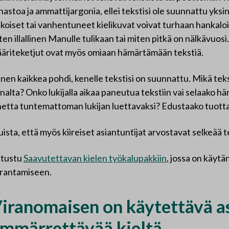
nastoa ja ammattijargonia, ellei tekstisi ole suunnattu yksi
ikoiset tai vanhentuneet kielikuvat voivat turhaan hankaloitt
ten illallinen Manulle tulikaan tai miten pitkä on nälkävuosi
äriteketjut ovat myös omiaan hämärtämään tekstiä.
nen kaikkea pohdi, kenelle tekstisi on suunnattu. Mikä tekst
nalta? Onko lukijalla aikaa paneutua tekstiin vai selaako hä
hetta tuntemattoman lukijan luettavaksi? Edustaako tuotta
ista, että myös kiireiset asiantuntijat arvostavat selkeää t
tustu
Saavutettavan kielen työkalupakkiin
, jossa on käytä
rantamiseen.
iranomaisen on käytettävä asi
mmärrettävää kieltä