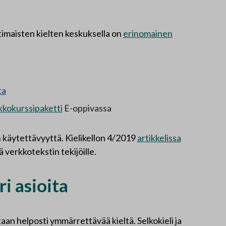
otimaisten kielten keskuksella on
erinomainen
ta
kkokurssipaketti
E-oppivassa
 käytettävyyttä. Kielikellon 4/2019
artikkelissa
erkkotekstin tekijöille.
ri asioita
aan helposti ymmärrettävää kieltä. Selkokieli ja