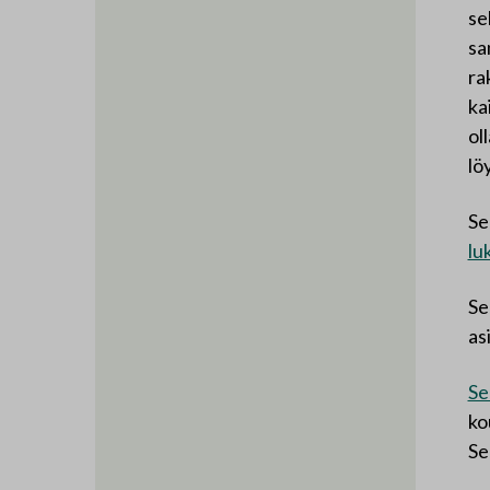
se
sa
ra
ka
ol
lö
Se
luk
Se
asi
Se
ko
Se