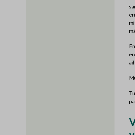
sa
er
mi
mä
En
en
ai
Mu
Tu
pa
V
y