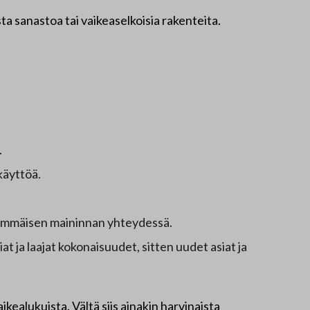
ista sanastoa tai vaikeaselkoisia rakenteita.
.
käyttöä.
ensimmäisen maininnan yhteydessä.
at ja laajat kokonaisuudet, sitten uudet asiat ja
kealukuista. Vältä siis ainakin harvinaista