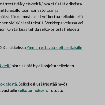
rrettävää yleiskieltä, joka ei sisällä erikoista
tu sisällöltään, sanastoltaan ja
ksi. Tärkeimmät asiat voi kertoa selkokielellä
ennen yleiskielistä tekstiä. Verkkopalvelussa voi
aljon. On tärkeää tehdä selko-osiosta helposti
023 artikkelissa
Ymmärrettävää kieltä erilaisille
kieli
, joka sisältää hyviä ohjeita selkeiden
kokielestä.
Selkokeskus järjestää myös
ivustoille
selkotunnuksen
. Tutustu