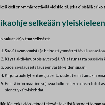
lkeä kieli on ymmärrettävää yleiskieltä, joka ei sisällä eriko
ikaohje selkeään yleiskieleen
n haluat kirjoittaa selkeästi:
Suosi tavanomaista ja helposti ymmärrettävää sanastoa
Käytä aktiivimuotoisia verbejä. Vältä runsasta passiivin 
Suosi sivulauseita lauseenvastikkeiden sijaan.
Kirjoita auki lyhenteet ja selitä uudet termit ainakin 
Edistä informaation sujuvaa kulkua: kerro ensin tutut asi
pienet yksityiskohdat.
tkin kielenkäytön keinot tekevät tekstistä tarpeettoman vai