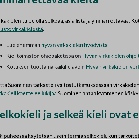
rkakielen tulee olla selkeää, asiallista ja ymmärrettävää. K
vusto virkakielestä
.
Lue enemmän
hyvän virkakielen hyödyistä
Kielitoimiston ohjepaketissa on
Hyvän virkakielen ohjei
Kotuksen tuottama kaikille avoin
Hyvän virkakielen ver
itta Suominen tarkasteli väitöstutkimuksessaan virkakielen
rkakieli koettelee lukijaa
Suominen antaa kymmenen käskyä v
elkokieli ja selkeä kieli ovat e
kipuheessa käytetään usein termiä selkokieli, kun tarkoitet