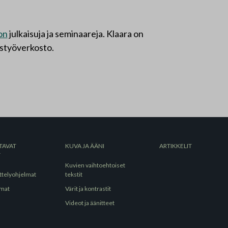
on
julkaisuja ja seminaareja. Klaara on
istyöverkosto.
TAVAT
KUVA JA ÄÄNI
ARTIKKELIT
T
Kuvien vaihtoehtoiset
ttelyohjelmat
tekstit
lmat
Värit ja kontrastit
Videot ja äänitteet