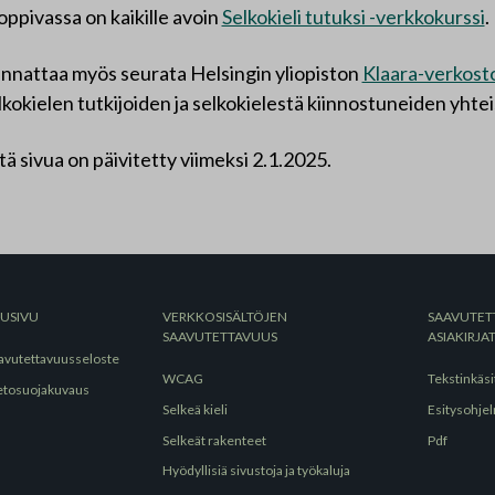
oppivassa on kaikille avoin
Selkokieli tutuksi -verkkokurssi
.
nnattaa myös seurata Helsingin yliopiston
Klaara-verkost
lkokielen tutkijoiden ja selkokielestä kiinnostuneiden yhte
tä sivua on päivitetty viimeksi 2.1.2025.
TUSIVU
VERKKOSISÄLTÖJEN
SAAVUTET
SAAVUTETTAVUUS
ASIAKIRJA
avutettavuusseloste
WCAG
Tekstinkäsi
etosuojakuvaus
Selkeä kieli
Esitysohje
Selkeät rakenteet
Pdf
Hyödyllisiä sivustoja ja työkaluja