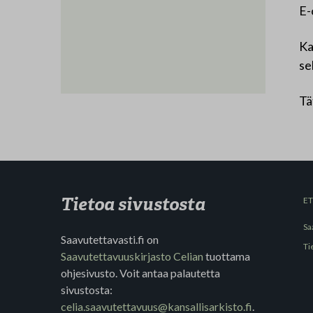
E-
Ka
se
Tä
Tietoa sivustosta
E
Sa
Saavutettavasti.fi on
Ti
Saavutettavuuskirjasto Celian
tuottama
ohjesivusto. Voit antaa palautetta
sivustosta:
celia.saavutettavuus@kansallisarkisto.fi
.