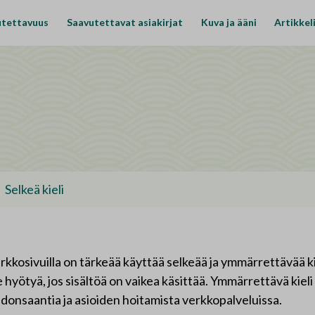
utettavuus
Saavutettavat asiakirjat
Kuva ja ääni
Artikkel
Selkeä kieli
rkkosivuilla on tärkeää käyttää selkeää ja ymmärrettävää kie
e hyötyä, jos sisältöä on vaikea käsittää. Ymmärrettävä kiel
edonsaantia ja asioiden hoitamista verkkopalveluissa.