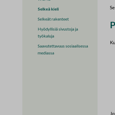
Se
Selkeä kieli
Selkeät rakenteet
P
Hyödyllisiä sivustoja ja
työkaluja
Ku
Saavutettavuus sosiaalisessa
mediassa
Jo