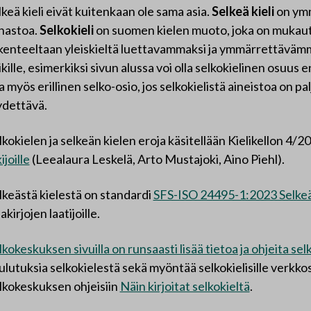
lkeä kieli eivät kuitenkaan ole sama asia.
Selkeä kieli
on ymmä
nastoa.
Selkokieli
on suomen kielen muoto, joka on mukautet
kenteeltaan yleiskieltä luettavammaksi ja ymmärrettävämmä
ikille, esimerkiksi sivun alussa voi olla selkokielinen osuus 
la myös erillinen selko-osio, jos selkokielistä aineistoa on p
ydettävä.
lkokielen ja selkeän kielen eroja käsitellään Kielikellon 4/2
ijoille
(Leealaura Leskelä, Arto Mustajoki, Aino Piehl).
lkeästä kielestä on standardi
SFS-ISO 24495-1:2023 Selkeä 
akirjojen laatijoille.
lkokeskuksen sivuilla on runsaasti lisää tietoa ja ohjeita sel
ulutuksia selkokielestä sekä myöntää selkokielisille verkkos
lkokeskuksen ohjeisiin
Näin kirjoitat selkokieltä
.