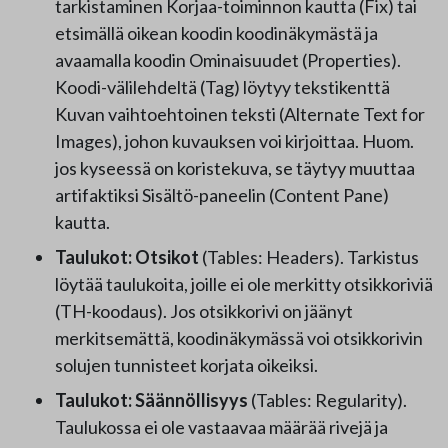
tarkistaminen Korjaa-toiminnon kautta (Fix) tai
etsimällä oikean koodin koodinäkymästä ja
avaamalla koodin Ominaisuudet (Properties).
Koodi-välilehdeltä (Tag) löytyy tekstikenttä
Kuvan vaihtoehtoinen teksti (Alternate Text for
Images), johon kuvauksen voi kirjoittaa. Huom.
jos kyseessä on koristekuva, se täytyy muuttaa
artifaktiksi Sisältö-paneelin (Content Pane)
kautta.
Taulukot: Otsikot
(Tables: Headers). Tarkistus
löytää taulukoita, joille ei ole merkitty otsikkoriviä
(TH-koodaus). Jos otsikkorivi on jäänyt
merkitsemättä, koodinäkymässä voi otsikkorivin
solujen tunnisteet korjata oikeiksi.
Taulukot: Säännöllisyys
(Tables: Regularity).
Taulukossa ei ole vastaavaa määrää rivejä ja