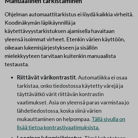
Manuaalinen tarkistaminen
Ohjelman automaattitarkistus ei löydä kaikkia virheitä.
Koodinäkymän läpikäynnillä ja
käytettävyystarkistuksen ajamisella havaitaan
yleensä isoimmat virheet. Etenkin värien käyttöön,
oikeaan lukemisjärjestykseen ja sisällön
mielekkyyteen tarvitaan kuitenkin manuaalista
testausta.
Riittävät värikontrastit
. Automatiikka ei osaa
tarkistaa, onko tiedostossa käytetty värejä ja
täyttävätkö värit riittävän kontrastin
vaatimukset. Asia on yleensä paras varmistaa jo
lähdetiedostossa, koska siinä värien
mukauttaminen on helpompaa.
Tällä sivulla on
lisää tietoa kontrastivaatimuksista.