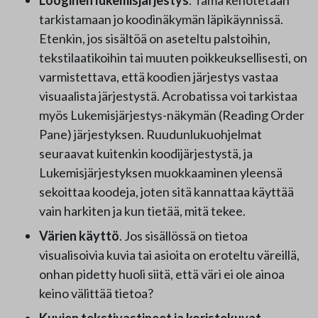
Looginen lukemisjärjestys
. Tämä kehotetaan
tarkistamaan jo koodinäkymän läpikäynnissä.
Etenkin, jos sisältöä on aseteltu palstoihin,
tekstilaatikoihin tai muuten poikkeuksellisesti, on
varmistettava, että koodien järjestys vastaa
visuaalista järjestystä. Acrobatissa voi tarkistaa
myös Lukemisjärjestys-näkymän (Reading Order
Pane) järjestyksen. Ruudunlukuohjelmat
seuraavat kuitenkin koodijärjestystä, ja
Lukemisjärjestyksen muokkaaminen yleensä
sekoittaa koodeja, joten sitä kannattaa käyttää
vain harkiten ja kun tietää, mitä tekee.
Värien käyttö
. Jos sisällössä on tietoa
visualisoivia kuvia tai asioita on eroteltu väreillä,
onhan pidetty huoli siitä, että väri ei ole ainoa
keino välittää tietoa?