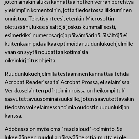
joten ainakin aluksi kannattaa hetken verran perehtyä
yleisimpiin komentoihin, jotta tiedostossa liikkuminen
onnistuu. Tekstisynteesi, etenkin Microsoftin
oletusääni, lukee sisältöjä joskus kummallisesti,
esimerkiksi numerosarjoja päivämäärinä. Sisältöjä ei
kuitenkaan pidä alkaa optimoida ruudunlukuohjelmille
vaan on syytä noudattaa kotimaisia
oikeinkirjoitusohjeita.
Ruudunlukuohjelmilla testaaminen kannattaa tehdä
Acrobat Readerissa tai Acrobat Prossa, ei selaimissa.
Verkkoselainten pdf-toiminnoissa on heikompi tuki
saavutettavuusominaisuuksille, joten saavutettavakin
tiedosto voi selaimessa toimia oudosti ruudunlukijan
kanssa.
Adobessa on myös oma ”read aloud” -toiminto. Se
lukee ääneen ruudulla näkyvää tekstiä, mutta ei ole