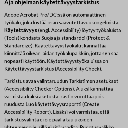
Aja ohjelman käytettävyystarkistus
Adobe Acrobat Pro/DC:ssä on automaattinen
työkalu, joka löytää osan saavutettavuusongelmista.
Käytettävyys
(engl. Accessibility) löytyy työkaluista
(Tools) kohdasta Suojaa ja standardoi (Protect &
Standardize). Käytettävyystyökalut kannattaa
kiinnittää oikean laidan työkalupalkkiin, jotta sen saa
nopeasti käyttöön. Käytettävyystyökaluissa on
Käytettävyystarkistus (Accessibility Check).
Tarkistus avaa valintaruudun Tarkistimen asetukset
(Accessibility Checker Options). Aluksi kannattaa
varmistaa kaksi asetusta: rastin voi ottaa pois
ruudusta Luo käytettävyysraportti (Create
Accessibility Report). Lisäksi voi varmistaa, että
tarkistusvalinta ei ole päällä taulukoiden
yhteenvedolle, sillä ei sitä vaadita. Pudotusvalikko