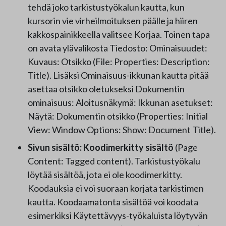
tehdä joko tarkistustyökalun kautta, kun
kursorin vie virheilmoituksen päälle ja hiiren
kakkospainikkeella valitsee Korjaa. Toinen tapa
on avata ylävalikosta Tiedosto: Ominaisuudet:
Kuvaus: Otsikko (File: Properties: Description:
Title). Lisäksi Ominaisuus-ikkunan kautta pitää
asettaa otsikko oletukseksi Dokumentin
ominaisuus: Aloitusnäkymä: Ikkunan asetukset:
Näytä: Dokumentin otsikko (Properties: Initial
View: Window Options: Show: Document Title).
Sivun sisältö: Koodimerkitty sisältö
(Page
Content: Tagged content). Tarkistustyökalu
löytää sisältöä, jota ei ole koodimerkitty.
Koodauksia ei voi suoraan korjata tarkistimen
kautta. Koodaamatonta sisältöä voi koodata
esimerkiksi Käytettävyys-työkaluista löytyvän