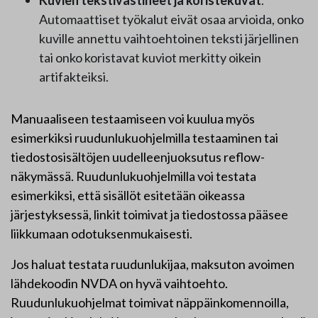
Kuvien tekstivastineet ja koristekuvat
.
Automaattiset työkalut eivät osaa arvioida, onko
kuville annettu vaihtoehtoinen teksti järjellinen
tai onko koristavat kuviot merkitty oikein
artifakteiksi.
Manuaaliseen testaamiseen voi kuulua myös
esimerkiksi ruudunlukuohjelmilla testaaminen tai
tiedostosisältöjen uudelleenjuoksutus reflow-
näkymässä. Ruudunlukuohjelmilla voi testata
esimerkiksi, että sisällöt esitetään oikeassa
järjestyksessä, linkit toimivat ja tiedostossa pääsee
liikkumaan odotuksenmukaisesti.
Jos haluat testata ruudunlukijaa, maksuton avoimen
lähdekoodin NVDA on hyvä vaihtoehto.
Ruudunlukuohjelmat toimivat näppäinkomennoilla,