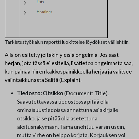
Tarkistustyökalun raportti luokittelee löydökset välilehtiin.
Alla on esitelty joitakin yleisiä ongelmia. Jos saat
herjan, jota tässä ei esitellä, lisätietoa ongelmasta saa,
kun painaa hiiren kakkospainikkeella herjaa ja valitsee
valintaikkunasta Selitä (Explain).
Tiedosto: Otsikko
(Document: Title).
Saavutettavassa tiedostossa pitää olla
ominaisuustiedoissa annettuna asiakirjalle
otsikko, ja se pitää olla asetettuna
aloitusnäkymään. Tämä unohtuu varsin usein,
mutta virhe on helppo korjata. Korjauksen voi