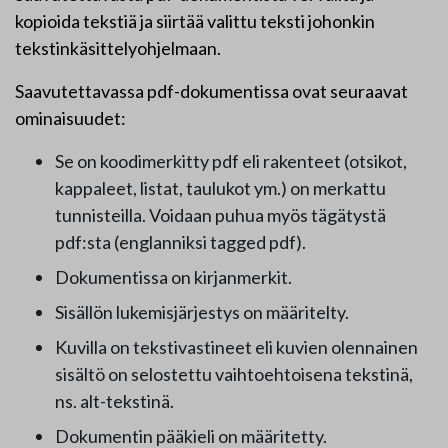
kopioida tekstiä ja siirtää valittu teksti johonkin
tekstinkäsittelyohjelmaan.
Saavutettavassa pdf-dokumentissa ovat seuraavat
ominaisuudet:
Se on koodimerkitty pdf eli rakenteet (otsikot,
kappaleet, listat, taulukot ym.) on merkattu
tunnisteilla. Voidaan puhua myös tägätystä
pdf:sta (englanniksi tagged pdf).
Dokumentissa on kirjanmerkit.
Sisällön lukemisjärjestys on määritelty.
Kuvilla on tekstivastineet eli kuvien olennainen
sisältö on selostettu vaihtoehtoisena tekstinä,
ns. alt-tekstinä.
Dokumentin pääkieli on määritetty.