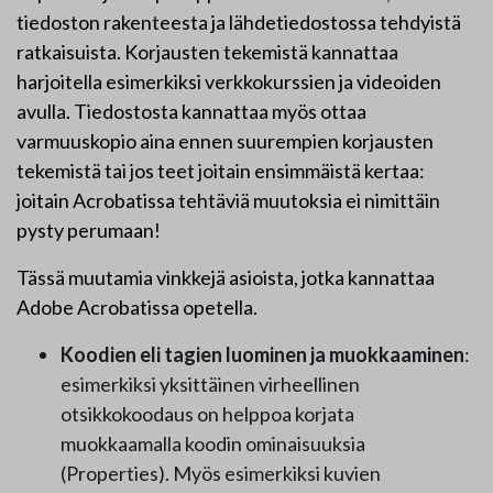
tiedoston rakenteesta ja lähdetiedostossa tehdyistä
ratkaisuista. Korjausten tekemistä kannattaa
harjoitella esimerkiksi verkkokurssien ja videoiden
avulla. Tiedostosta kannattaa myös ottaa
varmuuskopio aina ennen suurempien korjausten
tekemistä tai jos teet joitain ensimmäistä kertaa:
joitain Acrobatissa tehtäviä muutoksia ei nimittäin
pysty perumaan!
Tässä muutamia vinkkejä asioista, jotka kannattaa
Adobe Acrobatissa opetella.
Koodien eli tagien luominen ja muokkaaminen
:
esimerkiksi yksittäinen virheellinen
otsikkokoodaus on helppoa korjata
muokkaamalla koodin ominaisuuksia
(Properties). Myös esimerkiksi kuvien