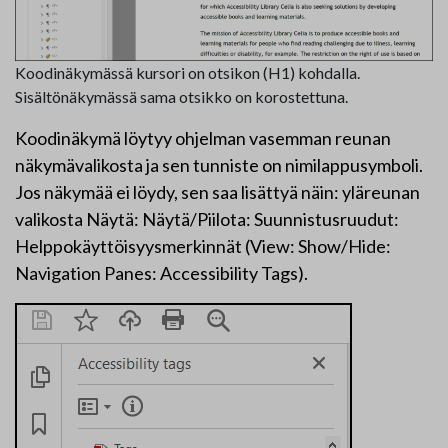
Koodinäkymässä kursori on otsikon (H1) kohdalla.
Sisältönäkymässä sama otsikko on korostettuna.
Koodinäkymä löytyy ohjelman vasemman reunan
näkymävalikosta ja sen tunniste on nimilappusymboli.
Jos näkymää ei löydy, sen saa lisättyä näin: yläreunan
valikosta Näytä: Näytä/Piilota: Suunnistusruudut:
Helppokäyttöisyysmerkinnät (View: Show/Hide:
Navigation Panes: Accessibility Tags).