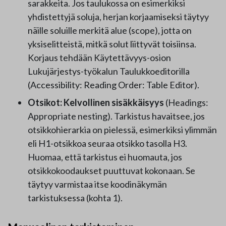
sarakkeita. Jos taulukossa on esimerkiksi
yhdistettyjä soluja, herjan korjaamiseksi täytyy
näille soluille merkitä alue (scope), jotta on
yksiselitteistä, mitkä solut liittyvät toisiinsa.
Korjaus tehdään Käytettävyys-osion
Lukujärjestys-työkalun Taulukkoeditorilla
(Accessibility: Reading Order: Table Editor).
Otsikot: Kelvollinen sisäkkäisyys
(Headings:
Appropriate nesting). Tarkistus havaitsee, jos
otsikkohierarkia on pielessä, esimerkiksi ylimmän
eli H1-otsikkoa seuraa otsikko tasolla H3.
Huomaa, että tarkistus ei huomauta, jos
otsikkokoodaukset puuttuvat kokonaan. Se
täytyy varmistaa itse koodinäkymän
tarkistuksessa (kohta 1).