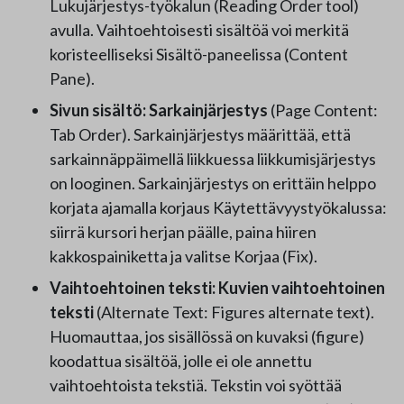
Lukujärjestys-työkalun (Reading Order tool)
avulla. Vaihtoehtoisesti sisältöä voi merkitä
koristeelliseksi Sisältö-paneelissa (Content
Pane).
Sivun sisältö: Sarkainjärjestys
(Page Content:
Tab Order). Sarkainjärjestys määrittää, että
sarkainnäppäimellä liikkuessa liikkumisjärjestys
on looginen. Sarkainjärjestys on erittäin helppo
korjata ajamalla korjaus Käytettävyystyökalussa:
siirrä kursori herjan päälle, paina hiiren
kakkospainiketta ja valitse Korjaa (Fix).
Vaihtoehtoinen teksti: Kuvien vaihtoehtoinen
teksti
(Alternate Text: Figures alternate text).
Huomauttaa, jos sisällössä on kuvaksi (figure)
koodattua sisältöä, jolle ei ole annettu
vaihtoehtoista tekstiä. Tekstin voi syöttää