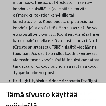
muunnosvaiheessa pdf-tiedostoihin syntyy
koodauksia sisällöille, joille niitä ei tarvita,
esimerkiksi tekstien kehyksille tai
koristekuvioille. Koodipuusta ei pidä poistaa
koodeja, joilla on sisältöä. Sen sijaan sisällön voi
etsiä Sisältö-näkymässä (Content Pane) ja hiiren
kakkospainikkeella etsiä valikosta Luo artifakti
(Create an artefact). Tällöin sisältö viedään ns.
taustaan. Jos sisältö on ollut koodirakenteessa
ylemmän tason koodin sisällä, lopuksi kannattaa
tarkistaa, onko koodipuuhun jäänyt tyhjä koodi.
Tyhjän koodin voi poistaa.
Preflight
-työkalut. Adobe Acrobatin Preflight-
työkalulla voi korjata monia
Tämä sivusto käyttää
saavutettavuusongelmia, joita etenkin PAC-
tarkistus löytää. Esimerkiksi koodaamattomat
evästeitä