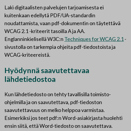
Laki digitaalisten palvelujen tarjoamisesta ei
kuitenkaan edellytä PDF/UA-standardin
noudattamista, vaan pdf-dokumentin on täytettävä
WCAG 2.1 -kriteerit tasoilla A ja AA.
Englanninkielisellä W3C:n
Techniques for WCAG 2.1
-
sivustolla on tarkempia ohjeita pdf-tiedostoista ja
WCAG-kriteereistä.
Hyödynnä saavutettavaa
lähdetiedostoa
Kun lähdetiedosto on tehty tavallisilla toimisto-
ohjelmilla ja on saavutettava, pdf-tiedoston
saavutettavuus on melko helppoa varmistaa.
Esimerkiksi jos teet pdf:n Word-asiakirjasta huolehti
ensin siitä, että Word-tiedosto on saavutettava.