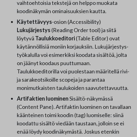
vaihtoehtoisia tekstejä on helppo muokata
koodinäkymän ominaisuuksien kautta.
Käytettävyys
-osion (Accessibility)
Lukujärjestys
(Reading Order tool) ja siitä
löytyvä
Taulukkoeditori
(Table Editor) ovat
käytännöllisiä moniin korjauksiin. Lukujärjestys-
työkalulla voi esimerkiksi koodata sisältöä, jolta
on jäänyt koodaus puuttumaan.
Taulukkoeditorilla voi puolestaan määritellä rivi-
ja sarakeotsikoille scopeja ja parantaa
monimutkaisten taulukoiden saavutettavuutta.
Artifaktien luominen
Sisältö-näkymässä
(Content Pane). Artifaktin luominen on tavallaan
käänteinen toimi koodin (tag) luomiselle: siinä
koodattu sisältö viedään taustaan, jolloin se ei
enää löydy koodinäkymästä. Joskus etenkin