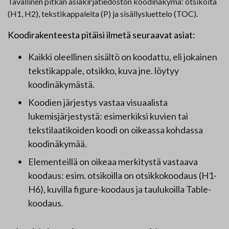
Tavallinen pitkän asiakirjatiedoston koodinäkymä: otsikoita
(H1, H2), tekstikappaleita (P) ja sisällysluettelo (TOC).
Koodirakenteesta pitäisi ilmetä seuraavat asiat:
Kaikki oleellinen sisältö on koodattu, eli jokainen
tekstikappale, otsikko, kuva jne. löytyy
koodinäkymästä.
Koodien järjestys vastaa visuaalista
lukemisjärjestystä: esimerkiksi kuvien tai
tekstilaatikoiden koodi on oikeassa kohdassa
koodinäkymää.
Elementeillä on oikeaa merkitystä vastaava
koodaus: esim. otsikoilla on otsikkokoodaus (H1-
H6), kuvilla figure-koodaus ja taulukoilla Table-
koodaus.