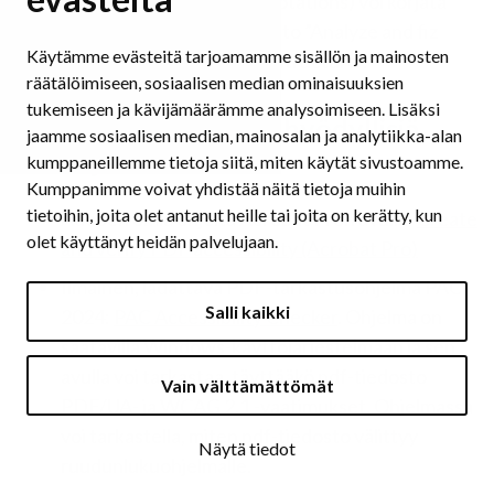
merkinnät (untagged annotations) voi korjata
ajamalla Preflightin toiminto ”Analyze and fiz
Käytämme evästeitä tarjoamamme sisällön ja mainosten
problems in PDF tagging structure”.
räätälöimiseen, sosiaalisen median ominaisuuksien
tukemiseen ja kävijämäärämme analysoimiseen. Lisäksi
Syventäviä ohjeita ja hyödyllisiä
jaamme sosiaalisen median, mainosalan ja analytiikka-alan
linkkejä
kumppaneillemme tietoja siitä, miten käytät sivustoamme.
Kumppanimme voivat yhdistää näitä tietoja muihin
tietoihin, joita olet antanut heille tai joita on kerätty, kun
Adoben omia ohjeita Acrobat Pron avulla:
Create
olet käyttänyt heidän palvelujaan.
and verify PDF accessibility (Acrobat Pro)
Ilmainen, ladattava PDF-tarkastusohjelma PAC
Salli kaikki
2024:
PAC Accessibility Checker
. Ohjelma on
saatavilla Windows-käyttöjärjestelmään ja sen
avulla voi tarkastaa, täyttääkö pdf-tiedosto
Vain välttämättömät
PDF/UA- ja WCAG 2.1 -vaatimukset. Ohjelmassa
voi tarkastella, miten pdf-tiedosto välittyy
Näytä tiedot
ruudunlukuohjelmalle.