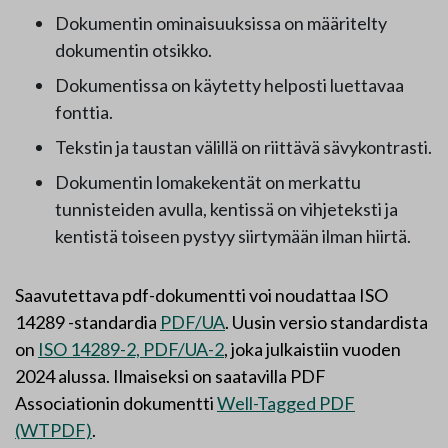
Dokumentin ominaisuuksissa on määritelty
dokumentin otsikko.
Dokumentissa on käytetty helposti luettavaa
fonttia.
Tekstin ja taustan välillä on riittävä sävykontrasti.
Dokumentin lomakekentät on merkattu
tunnisteiden avulla, kentissä on vihjeteksti ja
kentistä toiseen pystyy siirtymään ilman hiirtä.
Saavutettava pdf-dokumentti voi noudattaa ISO
14289 -standardia
PDF/UA
. Uusin versio standardista
on
ISO 14289-2, PDF/UA-2
, joka julkaistiin vuoden
2024 alussa. Ilmaiseksi on saatavilla PDF
Associationin dokumentti
Well-Tagged PDF
(WTPDF)
.