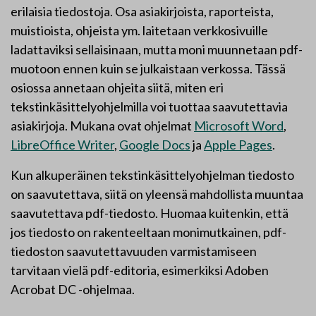
erilaisia tiedostoja. Osa asiakirjoista, raporteista,
muistioista, ohjeista ym. laitetaan verkkosivuille
ladattaviksi sellaisinaan, mutta moni muunnetaan pdf-
muotoon ennen kuin se julkaistaan verkossa. Tässä
osiossa annetaan ohjeita siitä, miten eri
tekstinkäsittelyohjelmilla voi tuottaa saavutettavia
asiakirjoja. Mukana ovat ohjelmat
Microsoft Word
,
LibreOffice Writer
,
Google Docs
ja
Apple Pages
.
Kun alkuperäinen tekstinkäsittelyohjelman tiedosto
on saavutettava, siitä on yleensä mahdollista muuntaa
saavutettava pdf-tiedosto. Huomaa kuitenkin, että
jos tiedosto on rakenteeltaan monimutkainen, pdf-
tiedoston saavutettavuuden varmistamiseen
tarvitaan vielä pdf-editoria, esimerkiksi Adoben
Acrobat DC -ohjelmaa.