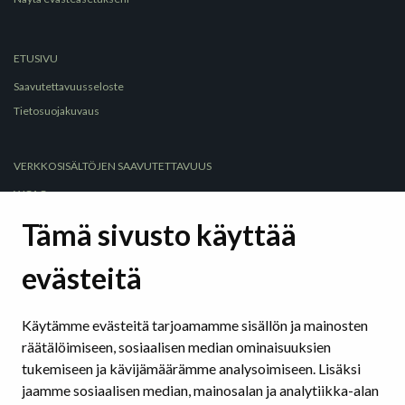
ETUSIVU
Saavutettavuusseloste
Tietosuojakuvaus
VERKKOSISÄLTÖJEN SAAVUTETTAVUUS
WCAG
Selkeä kieli
Tämä sivusto käyttää
Selkeät rakenteet
evästeitä
Hyödyllisiä sivustoja ja työkaluja
Saavutettavuus sosiaalisessa mediassa
Käytämme evästeitä tarjoamamme sisällön ja mainosten
räätälöimiseen, sosiaalisen median ominaisuuksien
SAAVUTETTAVAT ASIAKIRJAT
tukemiseen ja kävijämäärämme analysoimiseen. Lisäksi
Tekstinkäsittelyohjelmat
jaamme sosiaalisen median, mainosalan ja analytiikka-alan
Esitysohjelmat