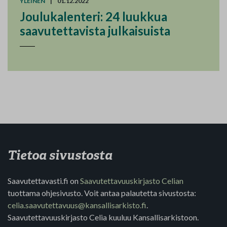
YLEINEN
|
01.12.2022
Joulukalenteri: 24 luukkua
saavutettavista julkaisuista
Tietoa sivustosta
Saavutettavasti.fi on
Saavutettavuuskirjasto Celian
tuottama ohjesivusto. Voit antaa palautetta sivustosta:
celia.saavutettavuus@kansallisarkisto.fi
.
Saavutettavuuskirjasto Celia kuuluu Kansallisarkistoon.