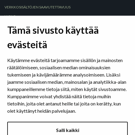
VERKKOSISÄLTÖJEN SAAVUTETTAVUUS
WCAG
Selkeä kieli
Tämä sivusto käyttää
Selkeät rakenteet
evästeitä
Hyödyllisiä sivustoja ja työkaluja
Saavutettavuus sosiaalisessa mediassa
Käytämme evästeitä tarjoamamme sisällön ja mainosten
räätälöimiseen, sosiaalisen median ominaisuuksien
SAAVUTETTAVAT ASIAKIRJAT
tukemiseen ja kävijämäärämme analysoimiseen. Lisäksi
Tekstinkäsittelyohjelmat
jaamme sosiaalisen median, mainosalan ja analytiikka-alan
Esitysohjelmat
kumppaneillemme tietoja siitä, miten käytät sivustoamme.
Pdf
Kumppanimme voivat yhdistää näitä tietoja muihin
tietoihin, joita olet antanut heille tai joita on kerätty, kun
olet käyttänyt heidän palvelujaan.
KUVA JA ÄÄNI
Kuvien vaihtoehtoiset tekstit
Salli kaikki
Värit ja kontrastit