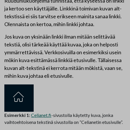
Ruudunlukuohjelma tunnistaa, että kyseessä on linkki
ja kertoo sen käyttäjälle. Linkkinä toimivan kuvan alt-
tekstissä ei siis tarvitse erikseen mainita sanaa linkki.
Olennaista on kertoa, mihin linkki johtaa.
Jos kuva on yksinään linkki ilman mitään selittävää
tekstiä, olisi tärkeää käyttää kuvaa, joka on helposti
ymmärrettävissä. Verkkosivuilla on esimerkiksi usein
mökin kuva esittämässä linkkiä etusivulle. Tällaisessa
kuvan alt-tekstinä ei kerrota mitään mökistä, vaan se,
mihin kuva johtaa eli etusivulle.
Esimerkki 1:
Celianet.fi
-sivustolla käytetty kuva, jonka
vaihtoehtoisena tekstinä sivustolla on ”Celianetin etusivulle”.