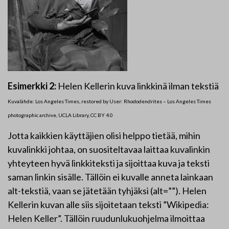
Esimerkki 2:
Helen Kellerin kuva linkkinä ilman tekstiä
Kuvalähde: Los Angeles Times, restored by User: Rhododendrites – Los Angeles Times
photographic archive, UCLA Library, CC BY 4.0
Jotta kaikkien käyttäjien olisi helppo tietää, mihin
kuvalinkki johtaa, on suositeltavaa laittaa kuvalinkin
yhteyteen hyvä linkkiteksti ja sijoittaa kuva ja teksti
saman linkin sisälle. Tällöin ei kuvalle anneta lainkaan
alt-tekstiä, vaan se jätetään tyhjäksi (alt=””). Helen
Kellerin kuvan alle siis sijoitetaan teksti ”Wikipedia:
Helen Keller”. Tällöin ruudunlukuohjelma ilmoittaa