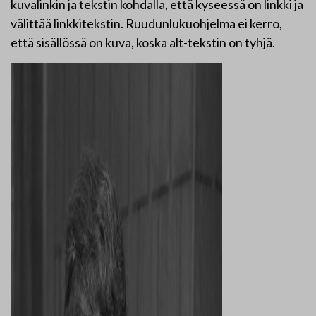
kuvalinkin ja tekstin kohdalla, että kyseessä on linkki ja
välittää linkkitekstin. Ruudunlukuohjelma ei kerro,
että sisällössä on kuva, koska alt-tekstin on tyhjä.