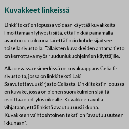
Kuvakkeet linkeissä
Linkkitekstien lopussa voidaan käyttää kuvakkeita
ilmoittamaan lyhyesti siitä, että linkkiä painamalla
avautuu uusi ikkuna tai että linkin kohde sijaitsee
toisella sivustolla. Tällaisten kuvakkeiden antama tieto
on kerrottava myös ruudunlukuohjelmien käyttäjille.
Alla olevassa esimerkissä on kuvakaappaus Celia.fi-
sivustolta, jossa on linkkiteksti Laki
Saavutettavuuskirjasto Celiasta. Linkkitekstin lopussa
on kuvake, jossa on pienen suorakulmion sisältä
osoittaa nuoli ylös oikealle. Kuvakkeen avulla
vihjataan, että linkistä avautuu uusi ikkuna.
Kuvakkeen vaihtoehtoinen teksti on ”avautuu uuteen
ikkunaan”.